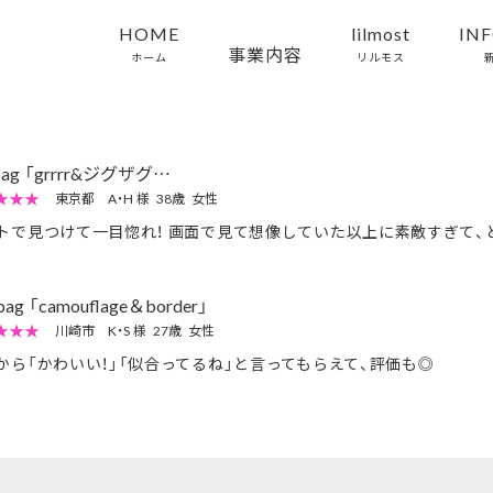
HOME
lilmost
IN
事業内容
ホーム
リルモス
bag 「grrrr&ジグザグ…
★★★
東京都
A・H 様
38歳
女性
トで見つけて一目惚れ！ 画面で見て想像していた以上に素敵すぎて、
bag 「camouflage＆border」
★★★
川崎市
K・S 様
27歳
女性
から「かわいい！」「似合ってるね」と言ってもらえて、評価も◎