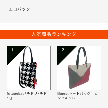
エコバック
人気商品ランキング
1
2
futagobag「チドリ×チド
lilmostトートバッグ ピ
リ」
ンク＆グレー