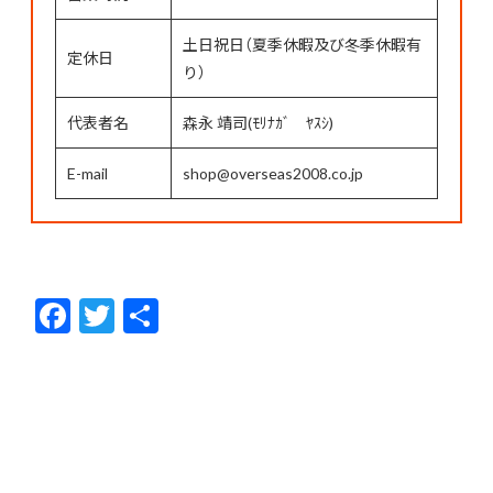
土日祝日（夏季休暇及び冬季休暇有
定休日
り）
代表者名
森永 靖司(ﾓﾘﾅｶﾞ ﾔｽｼ)
E-mail
shop@overseas2008.co.jp
F
T
共
ac
w
有
e
itt
b
er
o
o