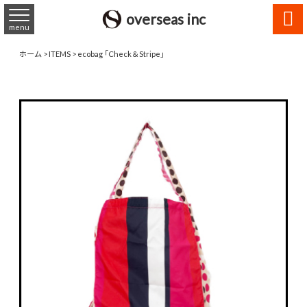

overseas inc
menu
ホーム
>
ITEMS
>
ecobag 「Check＆Stripe」