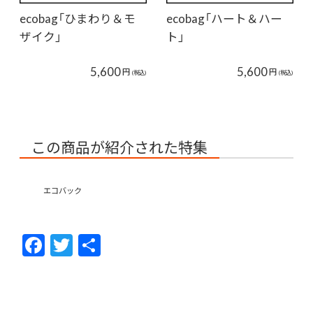
ecobag「ひまわり＆モ
ecobag「ハート＆ハー
ザイク」
ト」
5,600
5,600
円
円
(税込)
(税込)
この商品が紹介された特集
エコバック
F
T
共
ac
w
有
e
itt
b
er