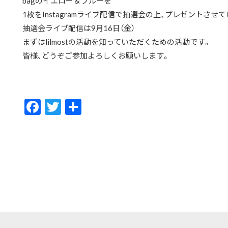
bagのイエロー＆ブルーを
1枚をInstagramライブ配信で抽選会の上、プレゼントさせ
抽選会ライブ配信は9月16日（金）
まずはlilmostの活動を知っていただくための活動です。
皆様、どうぞご参加よろしくお願いします。
F
T
共
ac
w
有
e
itt
b
er
o
o
k