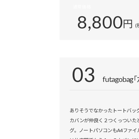
通常価格
8,800
円
(
03
futagob
ありそうでなかったトートバッ
カバンが仲良く２つくっついた
グ。 ノートパソコンもA4ファ