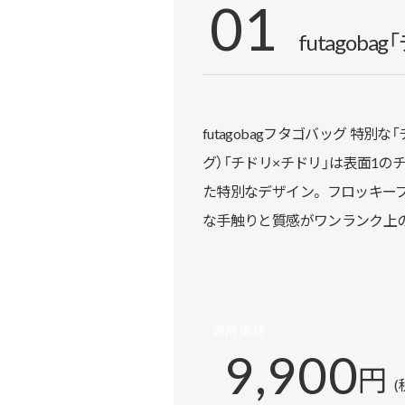
01
futagob
futagobagフタゴバッグ 特別な「
グ）「チドリ×チドリ」は表面1の
た特別なデザイン。 フロッキー
な手触りと質感がワンランク上の
通常価格
9,900
円
(