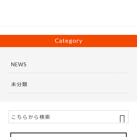
o
o
k
Category
NEWS
未分類