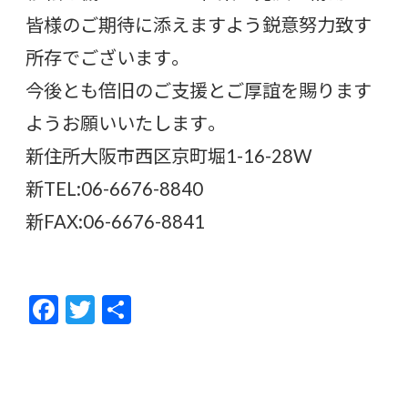
皆様のご期待に添えますよう鋭意努力致す
所存でございます。
今後とも倍旧のご支援とご厚誼を賜ります
ようお願いいたします。
新住所大阪市西区京町堀1-16-28W
新TEL:06-6676-8840
新FAX:06-6676-8841
F
T
共
ac
w
有
e
itt
b
er